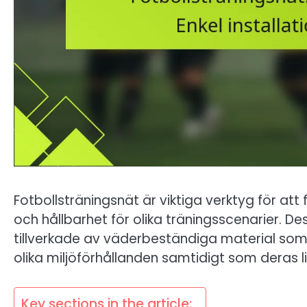
Fotbollsträningsnät är viktiga verktyg för at
och hållbarhet för olika träningsscenarier. D
tillverkade av väderbeständiga material som p
olika miljöförhållanden samtidigt som deras l
Key sections in the article: