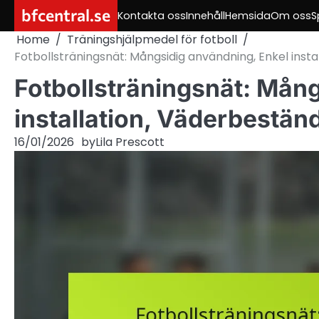
Skip
bfcentral.se
Kontakta oss
Innehåll
Hemsida
Om oss
S
to
Home
Träningshjälpmedel för fotboll
content
Fotbollsträningsnät: Mångsidig användning, Enkel insta
Fotbollsträningsnät: Mån
installation, Väderbestän
16/01/2026
by
Lila Prescott