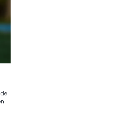
 de
en