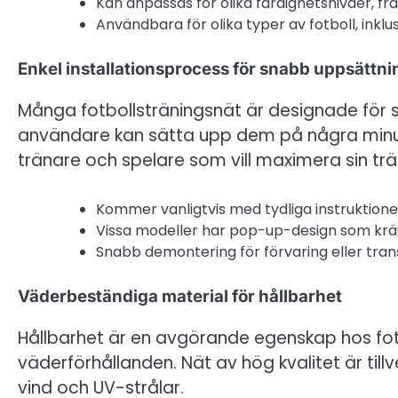
Kan anpassas för olika färdighetsnivåer, fr
Användbara för olika typer av fotboll, ink
Enkel installationsprocess för snabb uppsättni
Många fotbollsträningsnät är designade för sn
användare kan sätta upp dem på några minu
tränare och spelare som vill maximera sin trä
Kommer vanligtvis med tydliga instruktion
Vissa modeller har pop-up-design som kräv
Snabb demontering för förvaring eller trans
Väderbeständiga material för hållbarhet
Hållbarhet är en avgörande egenskap hos fotb
väderförhållanden. Nät av hög kvalitet är ti
vind och UV-strålar.