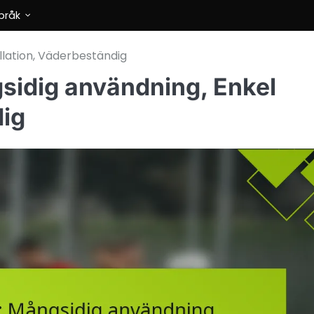
pråk
llation, Väderbeständig
gsidig användning, Enkel
dig