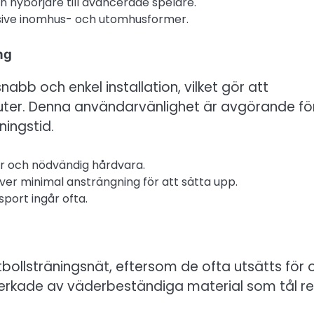
ån nybörjare till avancerade spelare.
lusive inomhus- och utomhusformer.
ng
abb och enkel installation, vilket gör att
ter. Denna användarvänlighet är avgörande fö
ningstid.
er och nödvändig hårdvara.
er minimal ansträngning för att sätta upp.
port ingår ofta.
ollsträningsnät, eftersom de ofta utsätts för o
llverkade av väderbeständiga material som tål re