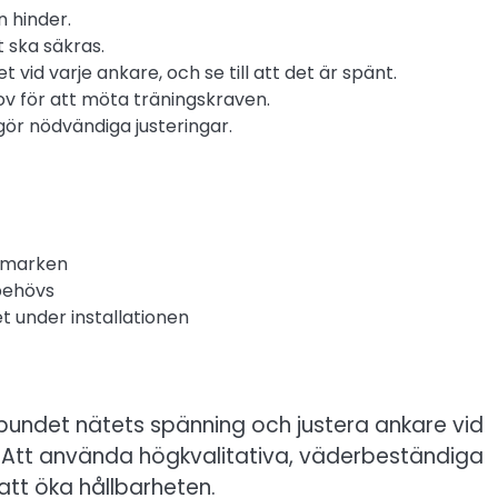
n hinder.
t ska säkras.
t vid varje ankare, och se till att det är spänt.
ov för att möta träningskraven.
 gör nödvändiga justeringar.
i marken
 behövs
t under installationen
gelbundet nätets spänning och justera ankare vid
gn. Att använda högkvalitativa, väderbeständiga
tt öka hållbarheten.