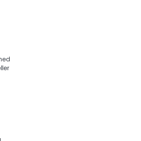
 med
ller
a