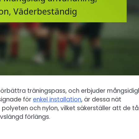
t förbättra träningspass, och erbjuder mångsidig
esignade för
enkel installation
, är dessa nät
olyeten och nylon, vilket säkerställer att de tå
ivslängd förlängs.