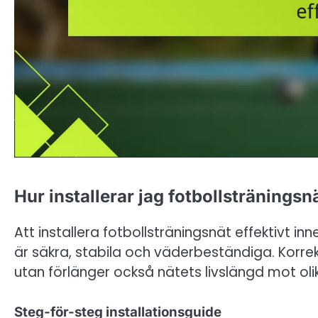
Hur installerar jag fotbollsträningsnä
Att installera fotbollsträningsnät effektivt inn
är säkra, stabila och väderbeständiga. Korrek
utan förlänger också nätets livslängd mot ol
Steg-för-steg installationsguide