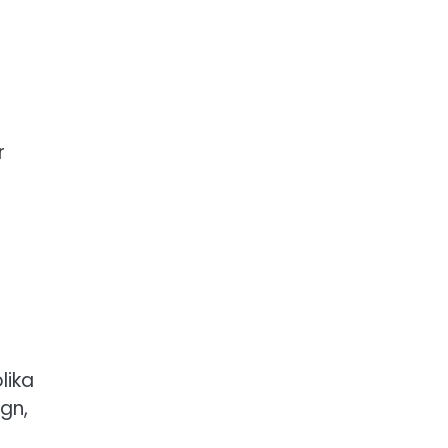
r
lika
gn,