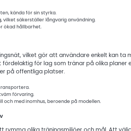
en, kända för sin styrka.
 vilket säkerställer långvarig användning.
r ökad hållbarhet.
ningsnät, vilket gör att användare enkelt kan ta
lt fördelaktig för lag som tränar på olika planer e
r på offentliga platser.
transportera.
väm förvaring.
till och med inomhus, beroende på modellen.
ov
 att rymma olika träningsmiljöer och mål. Att välj