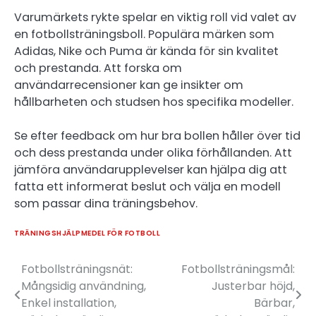
Varumärkets rykte spelar en viktig roll vid valet av
en fotbollsträningsboll. Populära märken som
Adidas, Nike och Puma är kända för sin kvalitet
och prestanda. Att forska om
användarrecensioner kan ge insikter om
hållbarheten och studsen hos specifika modeller.
Se efter feedback om hur bra bollen håller över tid
och dess prestanda under olika förhållanden. Att
jämföra användarupplevelser kan hjälpa dig att
fatta ett informerat beslut och välja en modell
som passar dina träningsbehov.
TRÄNINGSHJÄLPMEDEL FÖR FOTBOLL
Fotbollsträningsnät:
Fotbollsträningsmål:
Post
Mångsidig användning,
Justerbar höjd,
navigation
Enkel installation,
Bärbar,