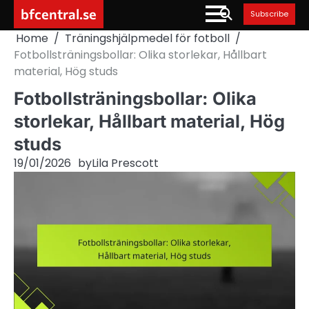
Skip
bfcentral.se
Subscribe
to
Home
Träningshjälpmedel för fotboll
content
Fotbollsträningsbollar: Olika storlekar, Hållbart
material, Hög studs
Fotbollsträningsbollar: Olika
storlekar, Hållbart material, Hög
studs
19/01/2026
by
Lila Prescott